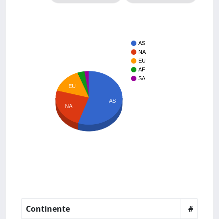
AS
NA
EU
AF
SA
EU
AS
NA
Continente
#