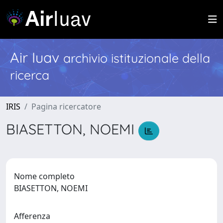
Air Iuav
archivio istituzionale della
ricerca
IRIS
Pagina ricercatore
BIASETTON, NOEMI
Nome completo
BIASETTON, NOEMI
Afferenza