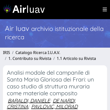
Air Iuav
archivio istituzionale della
ricerca
IRIS
Catalogo Ricerca I.U.A.V.
1. Contributo su Rivista
1.1 Articolo su Rivista
Analisi modale del campanile di
Santa Maria Gloriosa dei Frari: un
caso studio di struttura muraria
come materiale composito
BARALDI, DANIELE
;
DE NARDI,
CRISTINA
;
PAVLOVIC, MILORAD