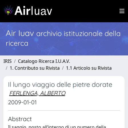
Air Iuav
archivio istituzionale della
ricerca
IRIS
Catalogo Ricerca I.U.A.V.
1. Contributo su Rivista
1.1 Articolo su Rivista
Il lungo viaggio delle pietre dorate
FERLENGA, ALBERTO
2009-01-01
Abstract
Il saggio, posto all’interno di un numero della