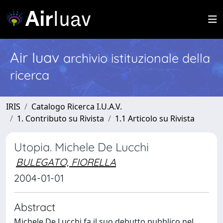
Air Iuav
archivio istituzionale della
ricerca
IRIS
Catalogo Ricerca I.U.A.V.
1. Contributo su Rivista
1.1 Articolo su Rivista
Utopia. Michele De Lucchi
BULEGATO, FIORELLA
2004-01-01
Abstract
Michele De Lucchi fa il suo debutto pubblico nel