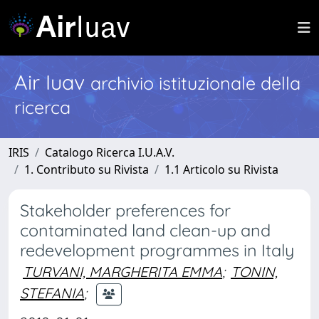
Air Iuav
archivio istituzionale della
ricerca
IRIS
Catalogo Ricerca I.U.A.V.
1. Contributo su Rivista
1.1 Articolo su Rivista
Stakeholder preferences for
contaminated land clean-up and
redevelopment programmes in Italy
TURVANI, MARGHERITA EMMA
;
TONIN,
STEFANIA
;