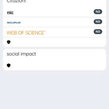
Citazioni
ND
ND
ND
social impact
Powered by
IRIS
-
about IRIS
-