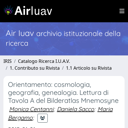
Air Iuav
archivio istituzionale della
ricerca
IRIS
Catalogo Ricerca I.U.A.V.
1. Contributo su Rivista
1.1 Articolo su Rivista
Orientamento: cosmologia,
geografia, genealogia. Lettura di
Tavola A del Bilderatlas Mnemosyne
Monica Centanni
;
Daniela Sacco
;
Maria
Bergamo
;