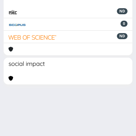
ND
0
ND
social impact
Powered by
IRIS
-
about IRIS
-