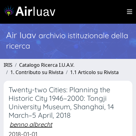
Air Iuav
archivio istituzionale della
ricerca
IRIS
Catalogo Ricerca I.U.A.V.
1. Contributo su Rivista
1.1 Articolo su Rivista
Twenty-two Cities: Planning the
Historic City 1946–2000: Tongji
University Museum, Shanghai, 14
March–5 April, 2018
benno albrecht
2018-01-01