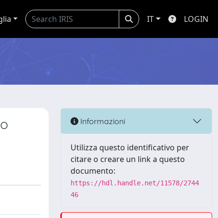
glia
IT
LOGIN
vo
Informazioni
Utilizza questo identificativo per
citare o creare un link a questo
documento:
https://hdl.handle.net/11578/2744
46