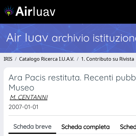
Air Iuav
archivio istituzio
IRIS
Catalogo Ricerca I.U.A.V.
1. Contributo su Rivista
Ara Pacis restituta. Recenti pubbl
Museo
M. CENTANNI
2007-01-01
Scheda breve
Scheda completa
Sched