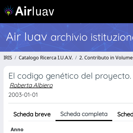
Air Iuav
archivio istituzio
IRIS
Catalogo Ricerca I.U.A.V.
2. Contributo in Volume
El codigo genético del proyecto.
Roberta Albiero
2003-01-01
Scheda completa
Scheda breve
Sched
Anno