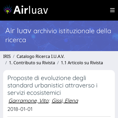
Air Iuav
archivio istituzionale della
ricerca
IRIS
Catalogo Ricerca I.U.A.V.
1. Contributo su Rivista
1.1 Articolo su Rivista
Proposte di evoluzione degli
standard urbanistici attraverso i
servizi ecosistemici
Garramone, Vito
;
Gissi, Elena
2018-01-01