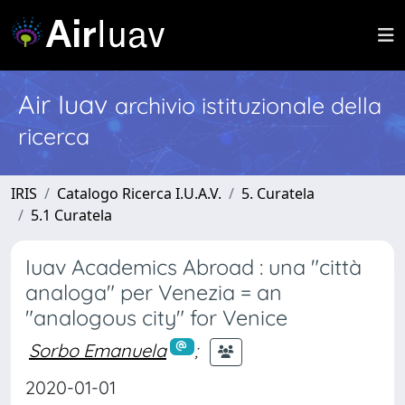
Air Iuav
archivio istituzionale della
ricerca
IRIS
Catalogo Ricerca I.U.A.V.
5. Curatela
5.1 Curatela
Iuav Academics Abroad : una "città
analoga" per Venezia = an
"analogous city" for Venice
Sorbo Emanuela
;
2020-01-01