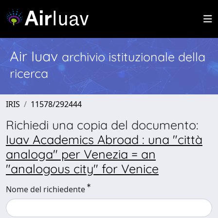
Air Iuav
archivio istituzionale della
ricerca
IRIS
11578/292444
Richiedi una copia del documento:
Iuav Academics Abroad : una "città
analoga" per Venezia = an
"analogous city" for Venice
Nome del richiedente