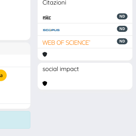
Citazioni
ND
ND
ND
social impact
ia