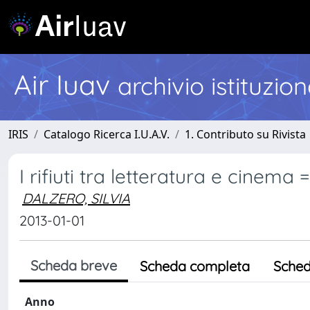
Air Iuav
archivio istituzio
IRIS
Catalogo Ricerca I.U.A.V.
1. Contributo su Rivista
I rifiuti tra letteratura e cinema
DALZERO, SILVIA
2013-01-01
Scheda breve
Scheda completa
Sched
Anno