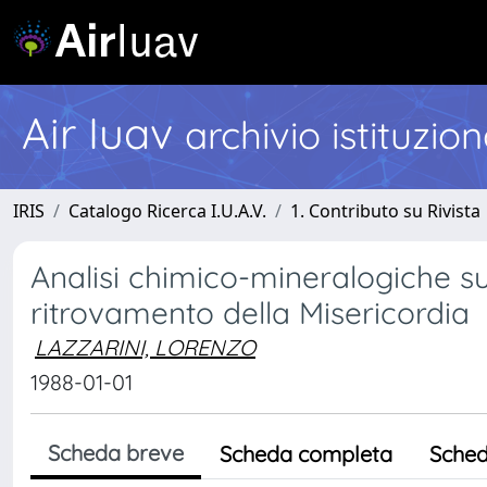
Air Iuav
archivio istituzio
IRIS
Catalogo Ricerca I.U.A.V.
1. Contributo su Rivista
Analisi chimico-mineralogiche s
ritrovamento della Misericordia
LAZZARINI, LORENZO
1988-01-01
Scheda breve
Scheda completa
Sched