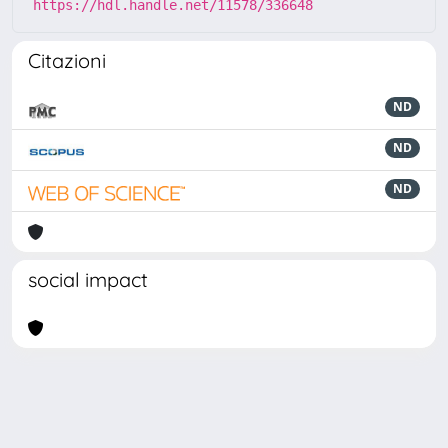
https://hdl.handle.net/11578/336648
Citazioni
ND
ND
ND
social impact