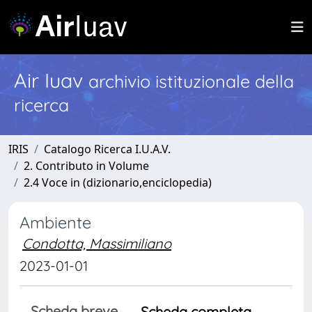
Air Iuav
archivio istituzionale della
ricerca
IRIS
Catalogo Ricerca I.U.A.V.
2. Contributo in Volume
2.4 Voce in (dizionario,enciclopedia)
Ambiente
Condotta, Massimiliano
2023-01-01
Scheda breve
Scheda completa