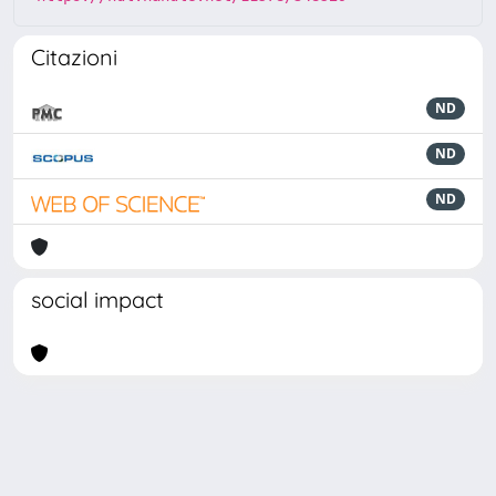
Citazioni
ND
ND
ND
social impact