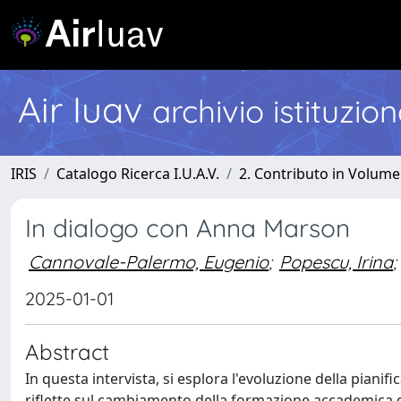
Air Iuav
archivio istituzio
IRIS
Catalogo Ricerca I.U.A.V.
2. Contributo in Volume
In dialogo con Anna Marson
Cannovale-Palermo, Eugenio
;
Popescu, Irina
;
2025-01-01
Abstract
In questa intervista, si esplora l'evoluzione della pianif
riflette sul cambiamento della formazione accademica d