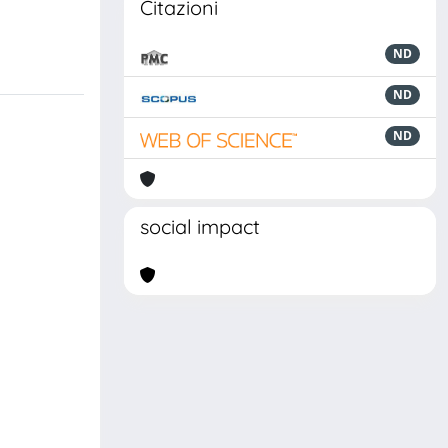
Citazioni
ND
ND
ND
social impact