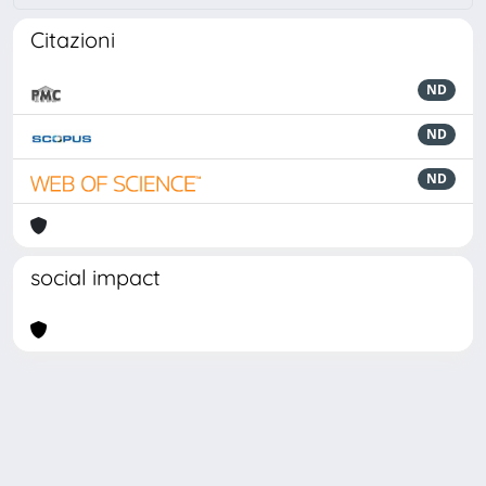
Citazioni
ND
ND
ND
social impact