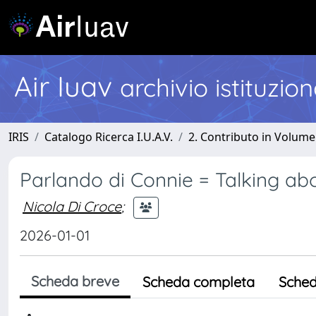
Air Iuav
archivio istituzio
IRIS
Catalogo Ricerca I.U.A.V.
2. Contributo in Volume
Parlando di Connie = Talking ab
Nicola Di Croce
;
2026-01-01
Scheda breve
Scheda completa
Sched