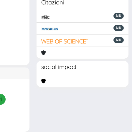
Citazioni
ND
ND
ND
social impact
i