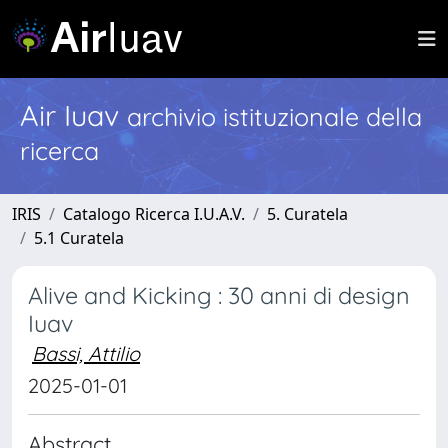
Air Iuav
archivio istituzionale della
ricerca
IRIS
Catalogo Ricerca I.U.A.V.
5. Curatela
5.1 Curatela
Alive and Kicking : 30 anni di design
Iuav
Bassi, Attilio
2025-01-01
Abstract