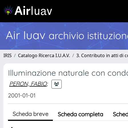
Air Iuav
archivio istituzio
IRIS
Catalogo Ricerca I.U.A.V.
3. Contributo in atti di
Illuminazione naturale con condot
PERON, FABIO
;
2001-01-01
Scheda breve
Scheda completa
Sched