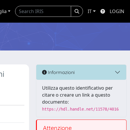
glia
IT
LOGIN
ni
Informazioni
Utilizza questo identificativo per
citare o creare un link a questo
documento:
https://hdl.handle.net/11578/4016
Attenzione