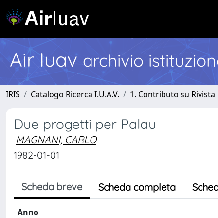
Air Iuav
archivio istituzio
IRIS
Catalogo Ricerca I.U.A.V.
1. Contributo su Rivista
Due progetti per Palau
MAGNANI, CARLO
1982-01-01
Scheda breve
Scheda completa
Sched
Anno