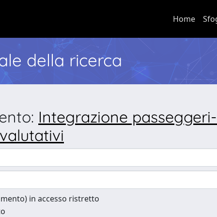
Home
Sfo
nale della ricerca
mento:
Integrazione passeggeri-
valutativi
cumento) in accesso ristretto
to