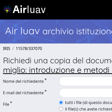
Air Iuav
archivio istituzio
IRIS
11578/337070
Richiedi una copia del docu
miglio: introduzione e metodi 
Nome del richiedente
E-mail del richiedente
tutti i file (di questo do
File
il file(s) che avete richies