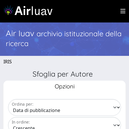
Air Iuav
archivio istituzionale della
ricerca
IRIS
Sfoglia per Autore
Opzioni
Ordina per:
In ordine: