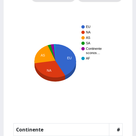
EU
NA
AS
SA
Continente
sconos…
AS
EU
AF
NA
Continente
#