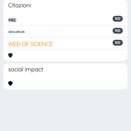
Citazioni
ND
ND
ND
social impact