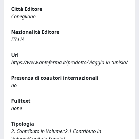
Città Editore
Conegliano
Nazionalità Editore
ITALIA
Url
https://www.anteferma.it/prodotto/viaggio-in-tunisia/
Presenza di coautori internazionali
no
Fulltext
none
Tipologia
2. Contributo in Volume::2.1 Contributo in
Volume(Capitolo,Saggio)