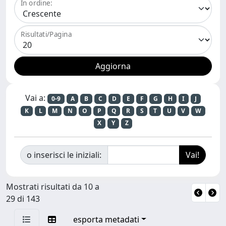
In ordine:
Risultati/Pagina
Vai a:
0-9
A
B
C
D
E
F
G
H
I
J
K
L
M
N
O
P
Q
R
S
T
U
V
W
X
Y
Z
o inserisci le iniziali:
Mostrati risultati da 10 a
29 di 143
esporta metadati