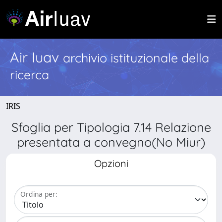
Air Iuav
archivio istituzionale della
ricerca
IRIS
Sfoglia per Tipologia 7.14 Relazione
presentata a convegno(No Miur)
Opzioni
Ordina per: