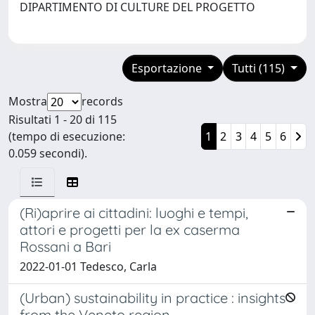
DIPARTIMENTO DI CULTURE DEL PROGETTO
Esportazione
Tutti (115)
Mostra
records
Risultati 1 - 20 di 115
(tempo di esecuzione:
1
2
3
4
5
6
0.059 secondi).
(Ri)aprire ai cittadini: luoghi e tempi,
attori e progetti per la ex caserma
Rossani a Bari
2022-01-01 Tedesco, Carla
(Urban) sustainability in practice : insights
from the Veneto region