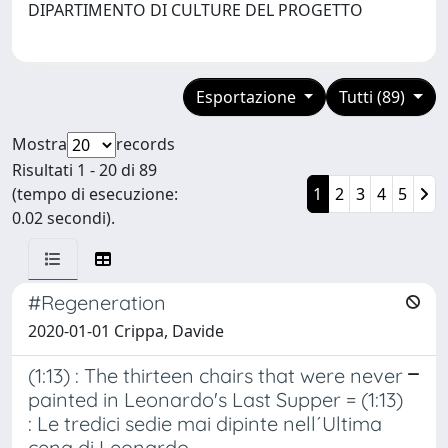
DIPARTIMENTO DI CULTURE DEL PROGETTO
Esportazione
Tutti (89)
Mostra
records
Risultati 1 - 20 di 89
(tempo di esecuzione:
1
2
3
4
5
0.02 secondi).
#Regeneration
2020-01-01 Crippa, Davide
(1:13) : The thirteen chairs that were never
painted in Leonardo's Last Supper = (1:13)
: Le tredici sedie mai dipinte nell´Ultima
cena di Leonardo