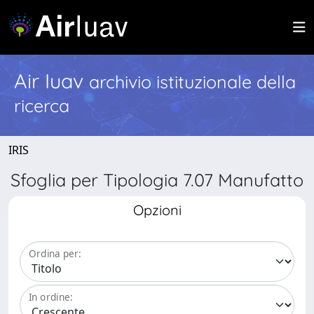
Air Iuav
archivio istituzionale della
ricerca
IRIS
Sfoglia per Tipologia 7.07 Manufatto
Opzioni
Ordina per:
In ordine: