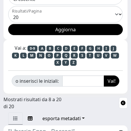
Risultati/Pagina
Vai a:
0-9
A
B
C
D
E
F
G
H
I
J
K
L
M
N
O
P
Q
R
S
T
U
V
W
X
Y
Z
o inserisci le iniziali:
Mostrati risultati da 8 a 20
di 20
esporta metadati