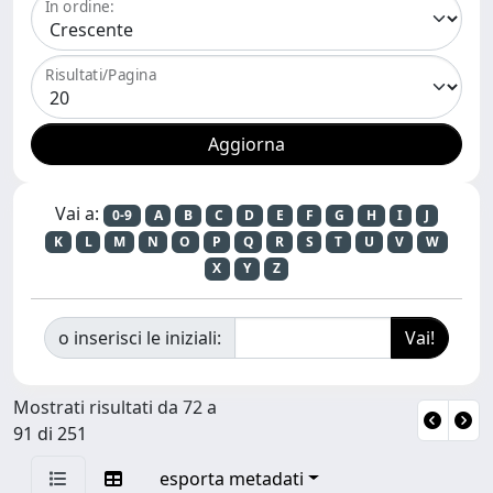
In ordine:
Risultati/Pagina
Vai a:
0-9
A
B
C
D
E
F
G
H
I
J
K
L
M
N
O
P
Q
R
S
T
U
V
W
X
Y
Z
o inserisci le iniziali:
Mostrati risultati da 72 a
91 di 251
esporta metadati