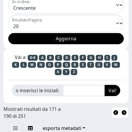
In ordine:
Risultati/Pagina
Vai a:
0-9
A
B
C
D
E
F
G
H
I
J
K
L
M
N
O
P
Q
R
S
T
U
V
W
X
Y
Z
o inserisci le iniziali:
Mostrati risultati da 171 a
190 di 251
esporta metadati