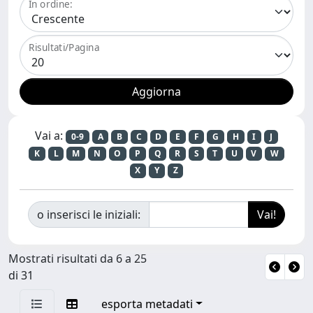
In ordine:
Risultati/Pagina
Vai a:
0-9
A
B
C
D
E
F
G
H
I
J
K
L
M
N
O
P
Q
R
S
T
U
V
W
X
Y
Z
o inserisci le iniziali:
Mostrati risultati da 6 a 25
di 31
esporta metadati