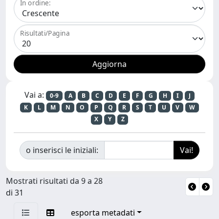
In ordine:
Risultati/Pagina
Vai a:
0-9
A
B
C
D
E
F
G
H
I
J
K
L
M
N
O
P
Q
R
S
T
U
V
W
X
Y
Z
o inserisci le iniziali:
Mostrati risultati da 9 a 28
di 31
esporta metadati