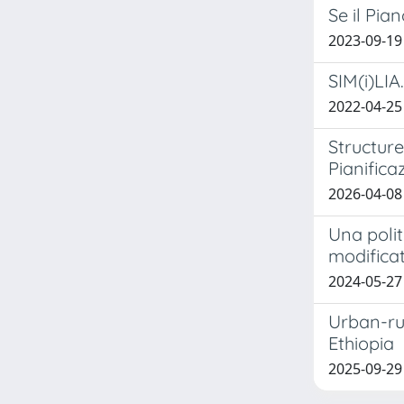
Se il Pia
2023-09-19
SIM(i)LIA
2022-04-25
Structur
Pianifica
2026-04-08
Una polit
modificato
2024-05-27 
Urban-ru
Ethiopia
2025-09-2