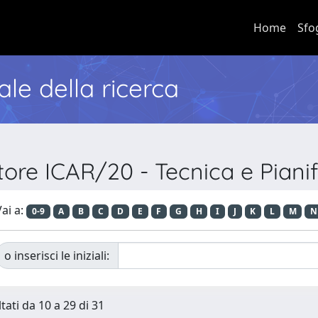
Home
Sfo
nale della ricerca
tore ICAR/20 - Tecnica e Pianif
ai a:
0-9
A
B
C
D
E
F
G
H
I
J
K
L
M
N
o inserisci le iniziali:
tati da 10 a 29 di 31