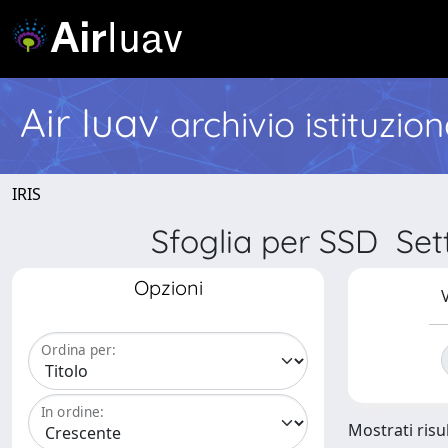
Air Iuav
archivio istituzio
IRIS
Sfoglia per SSD Set
Opzioni
V
Ordina per:
In ordine:
Mostrati risul