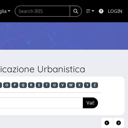
glia
IT
LOGIN
icazione Urbanistica
O
P
Q
R
S
T
U
V
W
X
Y
Z