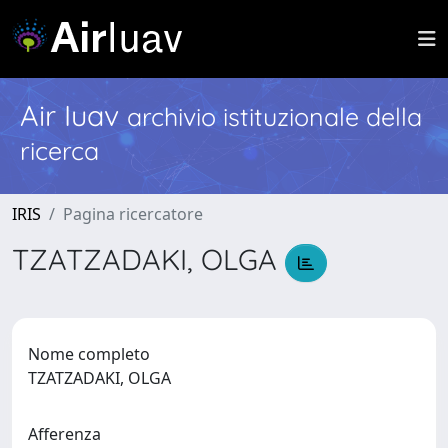
Air Iuav
archivio istituzionale della
ricerca
IRIS
Pagina ricercatore
TZATZADAKI, OLGA
Nome completo
TZATZADAKI, OLGA
Afferenza