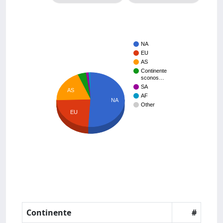
NA
EU
AS
Continente
sconos…
SA
AS
AF
NA
Other
EU
Continente
#